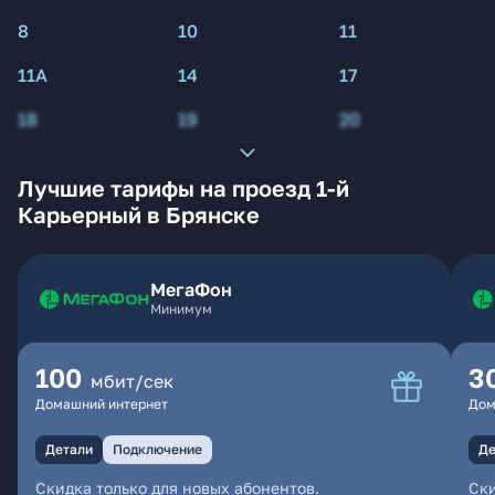
8
10
11
11А
14
17
18
19
20
Лучшие тарифы на проезд 1-й
Карьерный в Брянске
МегаФон
Минимум
100
3
мбит/сек
Домашний интернет
Дом
Детали
Подключение
Де
Скидка только для новых абонентов.
Ски