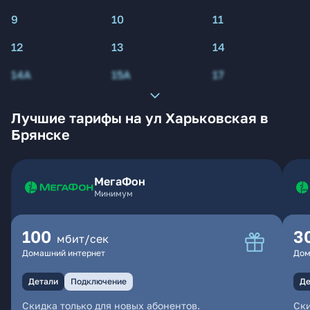
9
10
11
12
13
14
14А
15А
17
Лучшие тарифы на ул Харьковская в
Брянске
МегаФон
Минимум
100
3
мбит/сек
Домашний интернет
Дом
Детали
Подключение
Де
Скидка только для новых абонентов.
Ски