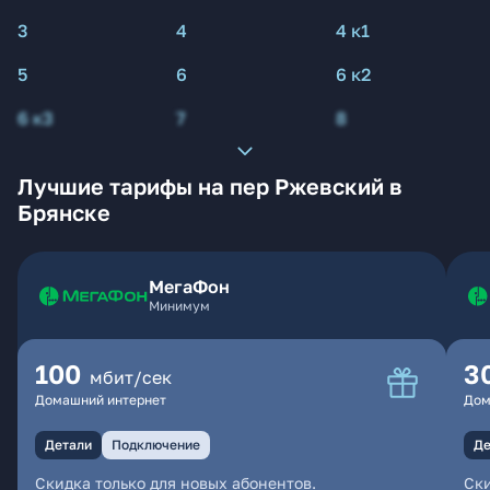
3
4
4 к1
5
6
6 к2
6 к3
7
8
Лучшие тарифы на пер Ржевский в
Брянске
МегаФон
Минимум
100
3
мбит/сек
Домашний интернет
Дом
Детали
Подключение
Де
Скидка только для новых абонентов.
Ски