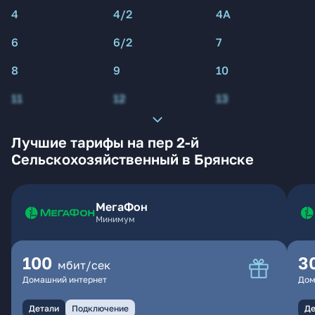
4
4/2
4А
6
6/2
7
8
9
10
11
12
13
Лучшие тарифы на пер 2-й
Сельскохозяйственный в Брянске
МегаФон
Минимум
100
3
мбит/сек
Домашний интернет
Дом
Детали
Подключение
Де