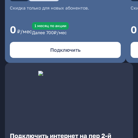
Скидка только для новых абонентов.
Ски
1 месяц по акции
0
0
₽/мес
Далее
700
₽/мес
Подключить
Подключить интернет на пер 2-й