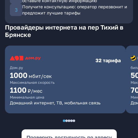
оставьте контактную информацию
Получите консультацию: оператор перезвонит и
предложит лучшие тарифы
Провайдеры интернета на пер Тихий в
Брянске
32 тарифа
Дом.ру
бил
1000
5
мбит/сек
Максимальная скорость
Мак
1100
7
₽/мес
Минимальная цена
Мин
Домашний интернет, ТВ, мобильная связь
Дом
Проверить доступность по адресу