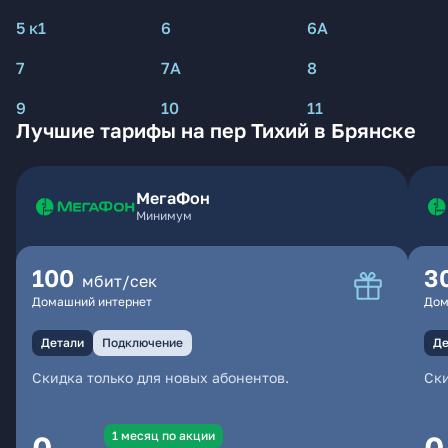
5 к1
6
6А
7
7А
8
9
10
11
Лучшие тарифы на пер Тихий в Брянске
МегаФон
Минимум
100
3
мбит/сек
Домашний интернет
Дом
Детали
Подключение
Де
Скидка только для новых абонентов.
Ски
1 месяц по акции