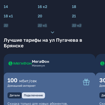
14
16 к2
18
18 к1
20
21
22
22 к1
22 к2
Лучшие тарифы на ул Пугачева в
Брянске
МегаФон
Минимум
100
3
мбит/сек
Домашний интернет
Дом
Детали
Подключение
Де
Скидка только для новых абонентов.
Ски