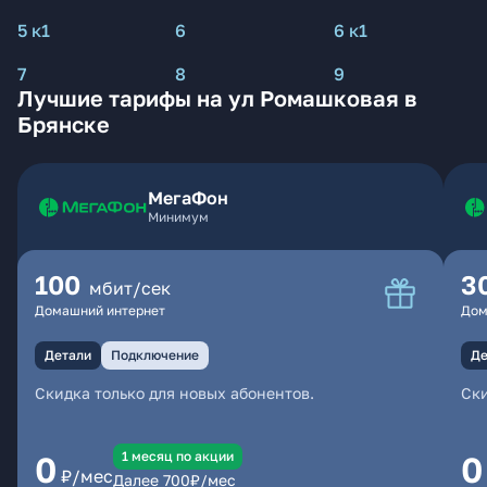
5 к1
6
6 к1
7
8
9
Лучшие тарифы на ул Ромашковая в
Брянске
МегаФон
Минимум
100
3
мбит/сек
Домашний интернет
Дом
Детали
Подключение
Де
Скидка только для новых абонентов.
Ски
1 месяц по акции
0
0
₽/мес
Далее
700
₽/мес