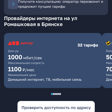
Получите консультацию: оператор перезвонит и
предложит лучшие тарифы
Провайдеры интернета на ул
Ромашковая в Брянске
32 тарифа
Дом.ру
бил
1000
5
мбит/сек
Максимальная скорость
Мак
1100
7
₽/мес
Минимальная цена
Мин
Домашний интернет, ТВ, мобильная связь
Дом
Проверить доступность по адресу