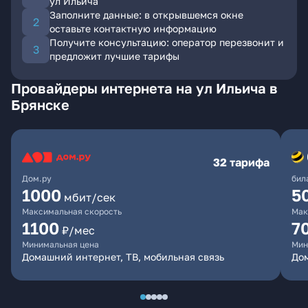
ул Ильича
Заполните данные: в открывшемся окне
оставьте контактную информацию
Получите консультацию: оператор перезвонит и
предложит лучшие тарифы
Провайдеры интернета на ул Ильича в
Брянске
32 тарифа
Дом.ру
бил
1000
5
мбит/сек
Максимальная скорость
Мак
1100
7
₽/мес
Минимальная цена
Мин
Домашний интернет, ТВ, мобильная связь
Дом