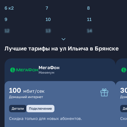
6 к2
7
8
9
10
11
12
13
14
Лучшие тарифы на ул Ильича в Брянске
МегаФон
Минимум
100
3
мбит/сек
Домашний интернет
Дом
Детали
Подключение
Де
Скидка только для новых абонентов.
Ски