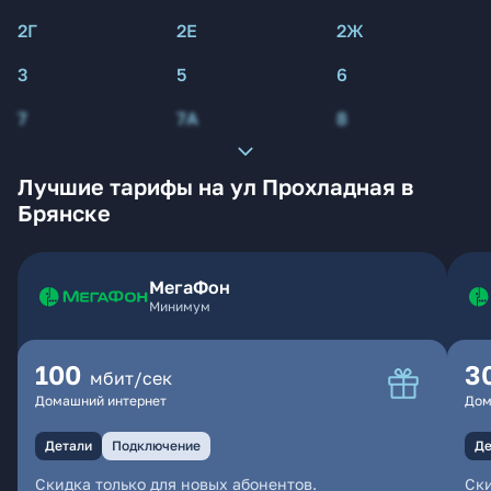
2Г
2Е
2Ж
3
5
6
7
7А
8
Лучшие тарифы на ул Прохладная в
Брянске
МегаФон
Минимум
100
3
мбит/сек
Домашний интернет
Дом
Детали
Подключение
Де
Скидка только для новых абонентов.
Ски