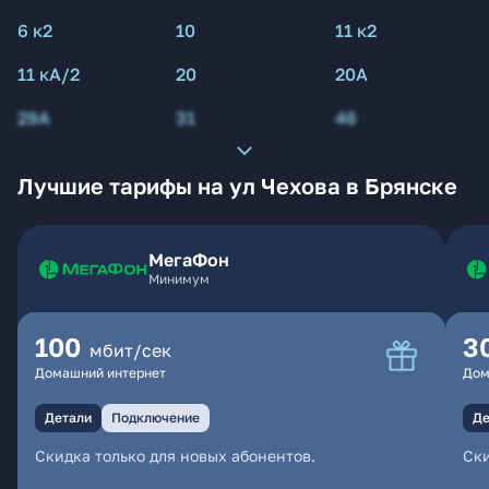
6 к2
10
11 к2
11 кА/2
20
20А
29А
31
46
Лучшие тарифы на ул Чехова в Брянске
МегаФон
Минимум
100
3
мбит/сек
Домашний интернет
Дом
Детали
Подключение
Де
Скидка только для новых абонентов.
Ски