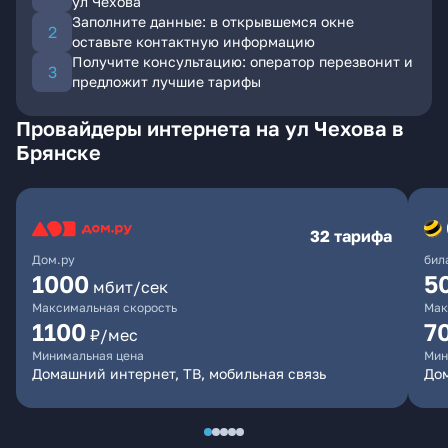
ул Чехова
Заполните данные: в открывшемся окне
оставьте контактную информацию
Получите консультацию: оператор перезвонит и
предложит лучшие тарифы
Провайдеры интернета на ул Чехова в
Брянске
32 тарифа
Дом.ру
бил
1000
5
мбит/сек
Максимальная скорость
Мак
1100
7
₽/мес
Минимальная цена
Мин
Домашний интернет, ТВ, мобильная связь
Дом