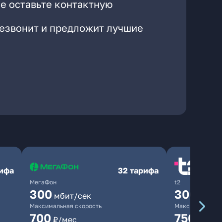
е оставьте контактную
резвонит и предложит лучшие
рифа
32 тарифа
МегаФон
t2
300
300
мбит/сек
мбит/
Максимальная скорость
Максимальная 
700
750
₽/мес
₽/мес