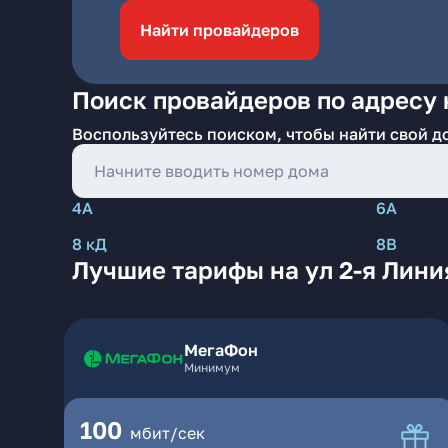
Найти провайдеров
Поиск провайдеров по адресу н
Воспользуйтесь поиском, чтобы найти свой д
4А
6А
8 кД
8В
Лучшие тарифы на ул 2-я Лини
МегаФон
Минимум
100
мбит/сек