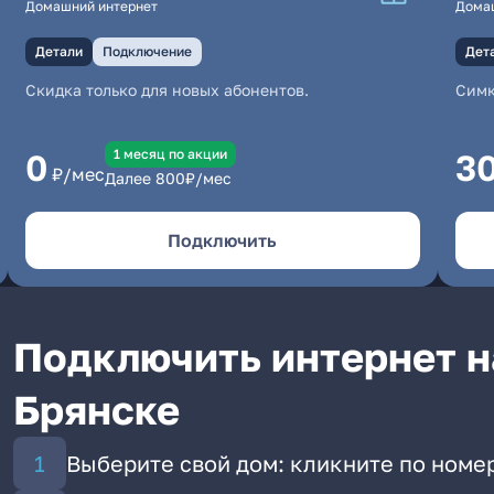
Домашний интернет
Дома
Детали
Подключение
Дет
Скидка только для новых абонентов.
Симк
1 месяц по акции
0
3
₽/мес
Далее
800
₽/мес
Подключить
Подключить интернет на
Брянске
Выберите свой дом: кликните по номер