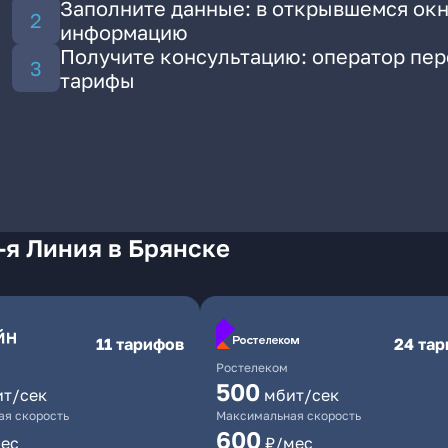
Заполните данные: в открывшемся окн
информацию
Получите консультацию: оператор пе
тарифы
-я Линия в Брянске
11 тарифов
24 та
Ростелеком
500
ит/сек
мбит/сек
я скорость
Максимальная скорость
600
ес
₽/мес