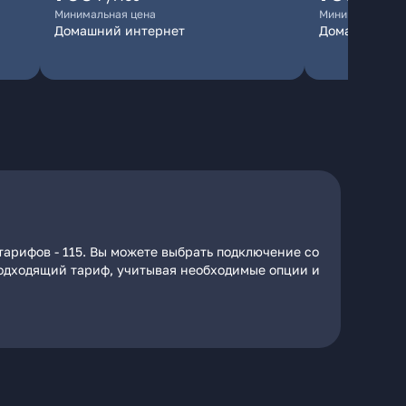
Минимальная цена
Минимальная ц
Домашний интернет
Домашний ин
тарифов - 115. Вы можете выбрать подключение со
 подходящий тариф, учитывая необходимые опции и