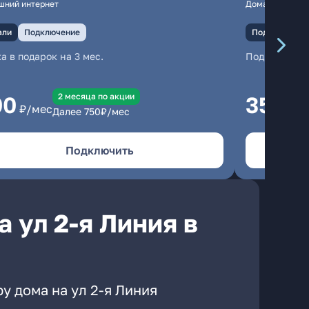
шний интернет
Домашний инте
али
Подключение
Подключение
а в подарок на 3 мес.
Подключени
2 месяцa по акции
00
350
₽/мес
₽/м
Далее
750
₽/мес
Подключить
 ул 2-я Линия в
у дома на ул 2-я Линия