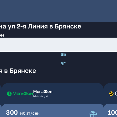
а ул 2-я Линия в Брянске
ом
6Б
8Г
я в Брянске
МегаФон
Минимум
300
10
мбит/сек