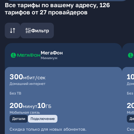
Все тарифы по вашему адресу, 126
тарифов от 27 провайдеров
Фильтр
МегаФон
Минимум
300
1
мбит/сек
Домашний интернет
Дом
Без ТВ
Без
200
10
2
минут
ГБ
Мобильная связь
Моб
Детали
Подключение
Де
Скидка только для новых абонентов.
Ски