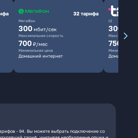
рифа
32 тарифа
МегаФон
t2
300
300
мбит/сек
мбит/
Максимальная скорость
Максимальная 
700
750
₽/мес
₽/мес
Минимальная цена
Минимальная ц
Домашний интернет
Домашний ин
арифов - 94. Вы можете выбрать подключение со
 подходящий тариф, учитывая необходимые опции и