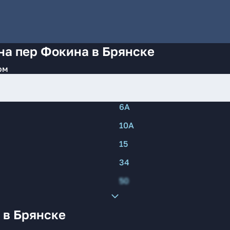
на пер Фокина в Брянске
ом
6А
10А
15
34
50
 в Брянске