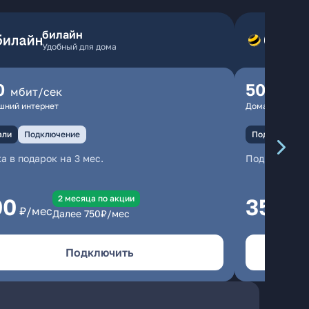
билайн
Удобный для дома
0
500
мбит/сек
мбит
шний интернет
Домашний инте
али
Подключение
Подключение
а в подарок на 3 мес.
Подключени
2 месяцa по акции
00
350
₽/мес
₽/м
Далее
750
₽/мес
Подключить