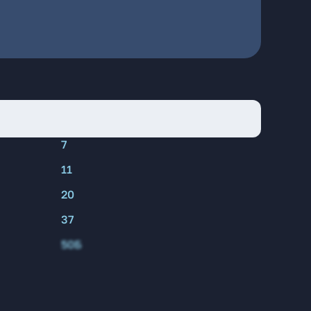
7
11
20
37
50Б