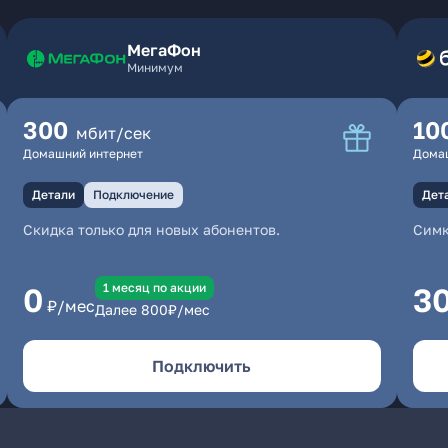
МегаФон
Минимум
300
10
мбит/сек
Домашний интернет
Дома
Детали
Подключение
Дет
Скидка только для новых абонентов.
Симк
1 месяц по акции
0
3
₽/мес
Далее
800
₽/мес
Подключить