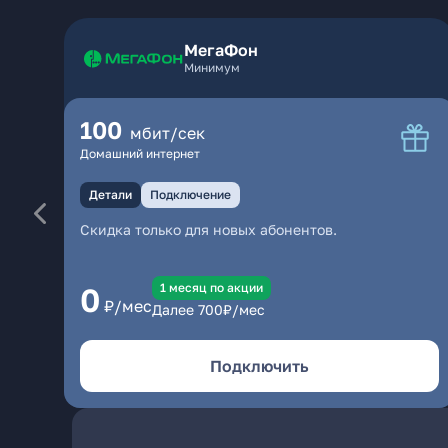
МегаФон
Минимум
100
мбит/сек
Домашний интернет
Детали
Подключение
Скидка только для новых абонентов.
1 месяц по акции
0
₽/мес
Далее
700
₽/мес
Подключить