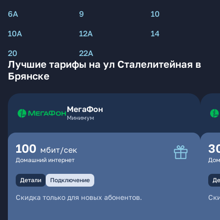
6А
9
10
10А
12А
14
20
22А
Лучшие тарифы на ул Сталелитейная в
Брянске
МегаФон
Минимум
100
3
мбит/сек
Домашний интернет
Дом
Детали
Подключение
Де
Скидка только для новых абонентов.
Ски