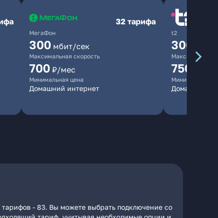
рифа
32 тарифа
МегаФон
t2
300
300
мбит/сек
мбит/
Максимальная скорость
Максимальная 
700
750
₽/мес
₽/мес
Минимальная цена
Минимальная ц
Домашний интернет
Домашний ин
 тарифов - 83. Вы можете выбрать подключение со
 подходящий тариф, учитывая необходимые опции и