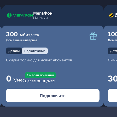
МегаФон
Минимум
300
10
мбит/сек
Домашний интернет
Дома
Детали
Подключение
Дет
Скидка только для новых абонентов.
Симк
1 месяц по акции
0
3
₽/мес
Далее
800
₽/мес
Подключить