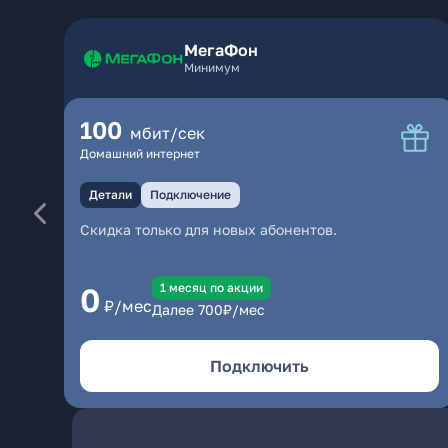
МегаФон
Минимум
100
мбит/сек
Домашний интернет
Детали
Подключение
Скидка только для новых абонентов.
1 месяц по акции
0
₽/мес
Далее
700
₽/мес
Подключить