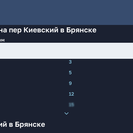
на пер Киевский в Брянске
ом
3
5
9
12
15
ий в Брянске