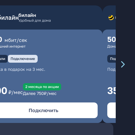
билайн
Удобный для дома
0
500
мбит/сек
мбит
шний интернет
Домашний инте
али
Подключение
Подключение
а в подарок на 3 мес.
Подключени
2 месяцa по акции
00
350
₽/мес
₽/м
Далее
750
₽/мес
Подключить