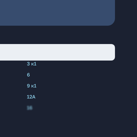
3 к1
6
9 к1
12А
16