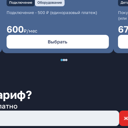
Подключение
Оборудование
Дет
Подключение
-
500 ₽ (единоразовый платеж)
Поку
(или
600
6
₽/мес
Выбрать
ариф?
латно
Ж