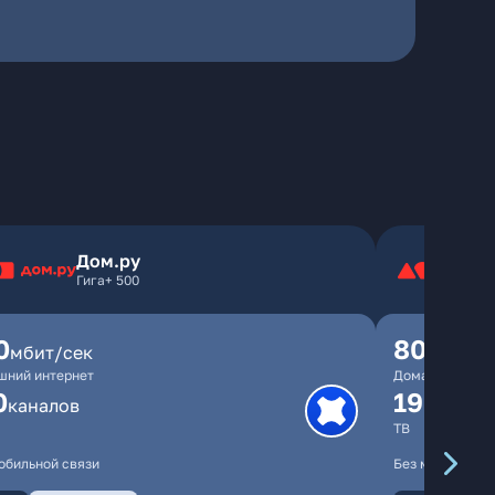
Дом.ру
Гига+ 500
0
800
мбит/сек
мбит/
шний интернет
Домашний инте
0
190
каналов
канал
ТВ
обильной связи
Без мобильной 