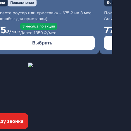
али
Подключение
Детали
Под
паете роутер или приставку – 675 ₽ на 3 мес.
Покупаете ро
 кэшбэк для приставки)
(или кэшбэк 
3 месяцa по акции
75
775
₽/мес
₽/ме
Далее
1350
₽/мес
Выбрать
ду звонка