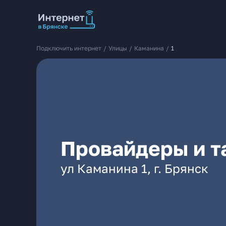
Подключить интернет
/
Улицы
/
Каманина
/
1
Провайдеры и т
ул Каманина 1, г. Брянск