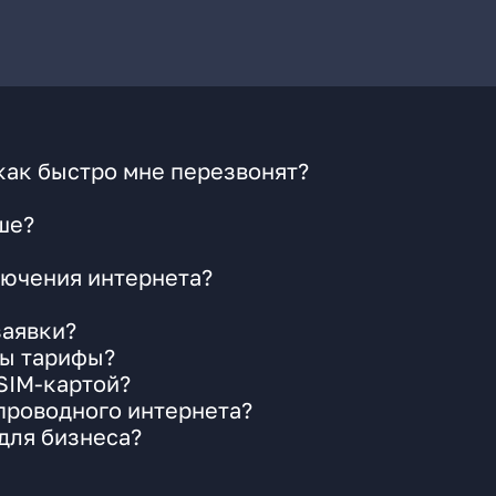
как быстро мне перезвонят?
ше?
ючения интернета?
заявки?
ны тарифы?
 SIM-картой?
 проводного интернета?
для бизнеса?