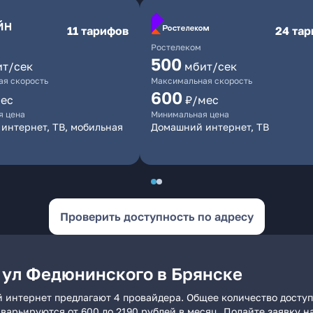
11 тарифов
24 та
Ростелеком
500
ит/сек
мбит/сек
я скорость
Максимальная скорость
600
ес
₽/мес
я цена
Минимальная цена
интернет, ТВ, мобильная
Домашний интернет, ТВ
Проверить доступность по адресу
 ул Федюнинского в Брянске
й интернет предлагают 4 провайдера. Общее количество доступ
и варьируются от 600 до 2190 рублей в месяц. Подайте заявку