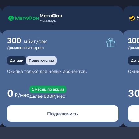
МегаФон
Минимум
300
10
мбит/сек
Домашний интернет
Дома
Детали
Подключение
Дет
Скидка только для новых абонентов.
Симк
1 месяц по акции
0
3
₽/мес
Далее
800
₽/мес
Подключить