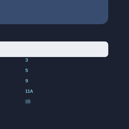
3
5
9
11А
15