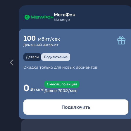
МегаФон
Минимум
100
мбит/сек
Домашний интернет
Детали
Подключение
Скидка только для новых абонентов.
1 месяц по акции
0
₽/мес
Далее
700
₽/мес
Подключить