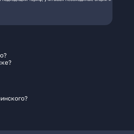
го?
ске?
нинского?