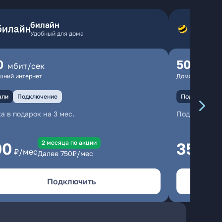
билайн
Удобный для дома
0
500
мбит/сек
мбит
шний интернет
Домашний инте
али
Подключение
Подключение
а в подарок на 3 мес.
Подключени
2 месяцa по акции
00
350
₽/мес
₽/м
Далее
750
₽/мес
Подключить