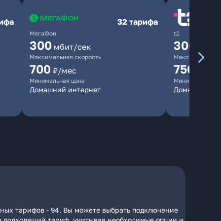
рифа
32 тарифа
МегаФон
t2
300
300
мбит/сек
мбит/
Максимальная скорость
Максимальная 
700
750
₽/мес
₽/мес
Минимальная цена
Минимальная ц
Домашний интернет
Домашний ин
ных тарифов - 94. Вы можете выбрать подключение
 на подходящий тариф, учитывая необходимые опции и