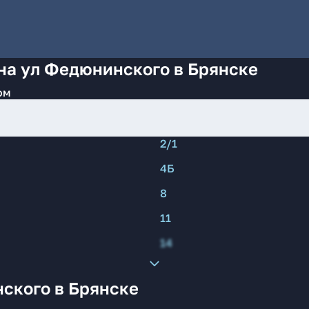
на ул Федюнинского в Брянске
ом
2/1
4Б
8
11
14
ского в Брянске