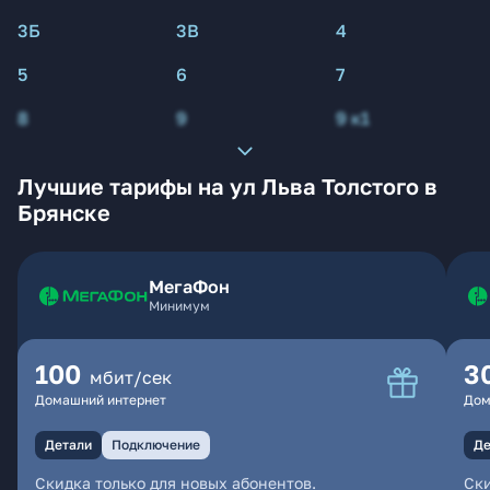
3Б
3В
4
5
6
7
8
9
9 к1
Лучшие тарифы на ул Льва Толстого в
Брянске
МегаФон
Минимум
100
3
мбит/сек
Домашний интернет
Дом
Детали
Подключение
Де
Скидка только для новых абонентов.
Ски