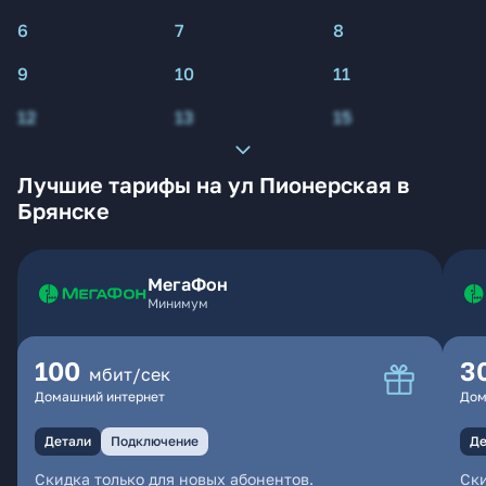
6
7
8
9
10
11
12
13
15
Лучшие тарифы на ул Пионерская в
Брянске
МегаФон
Минимум
100
3
мбит/сек
Домашний интернет
Дом
Детали
Подключение
Де
Скидка только для новых абонентов.
Ски