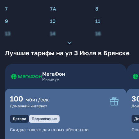
7
7А
8
9
10
11
13
14
16
Лучшие тарифы на ул 3 Июля в Брянске
МегаФон
Минимум
100
3
мбит/сек
Домашний интернет
Дом
Детали
Подключение
Де
Скидка только для новых абонентов.
Ски