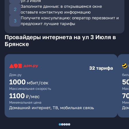
ул 3 Июля
Заполните данные: в открывшемся окне
оставьте контактную информацию
Получите консультацию: оператор перезвонит и
предложит лучшие тарифы
Провайдеры интернета на ул 3 Июля в
Брянске
32 тарифа
Дом.ру
бил
1000
5
мбит/сек
Максимальная скорость
Мак
1100
7
₽/мес
Минимальная цена
Мин
Домашний интернет, ТВ, мобильная связь
Дом