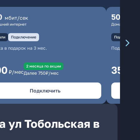
0
500
мбит/сек
мбит
шний интернет
Домашний инте
али
Подключение
Подключение
а в подарок на 3 мес.
Подключени
2 месяцa по акции
00
350
₽/мес
₽/м
Далее
750
₽/мес
Подключить
а ул Тобольская в