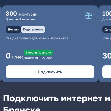
300
10
мбит/сек
Домашний интернет
Дома
Детали
Подключение
Дет
Скидка только для новых абонентов.
Симк
1 месяц по акции
0
3
₽/мес
Далее
800
₽/мес
Подключить
Подключить интернет н
Брянске