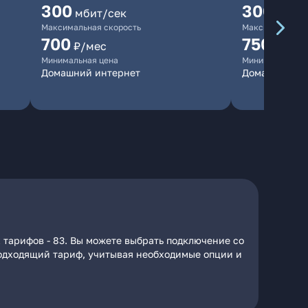
300
300
мбит/сек
мбит/
Максимальная скорость
Максимальная 
700
750
₽/мес
₽/мес
Минимальная цена
Минимальная ц
Домашний интернет
Домашний ин
 тарифов - 83. Вы можете выбрать подключение со
 подходящий тариф, учитывая необходимые опции и