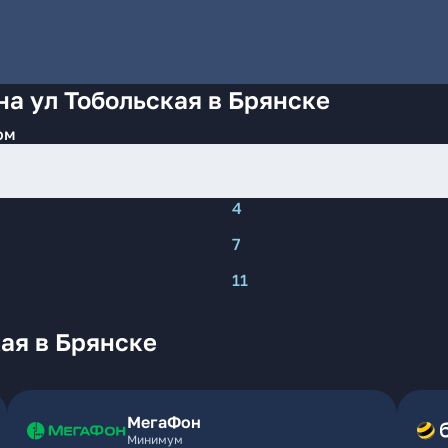
на ул Тобольская в Брянске
ом
4
7
11
ая в Брянске
МегаФон
Минимум