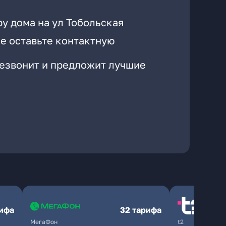
у дома на ул Тобольская
е оставьте контактную
резвонит и предложит лучшие
рифа
32 тарифа
МегаФон
t2