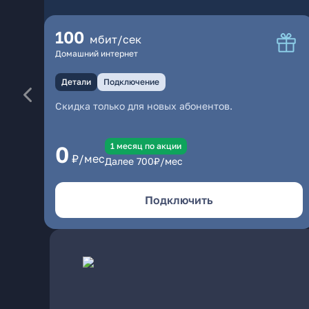
100
мбит/сек
Домашний интернет
Детали
Подключение
Скидка только для новых абонентов.
1 месяц по акции
0
₽/мес
Далее
700
₽/мес
Подключить