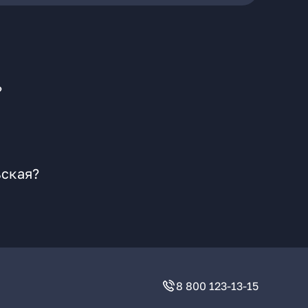
?
ьская?
8 800 123-13-15