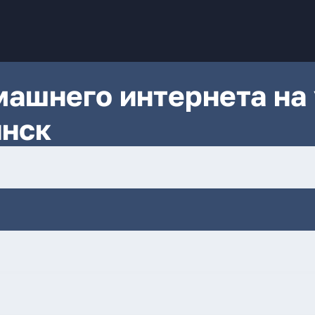
ашнего интернета на 
янск