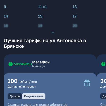
9
11 к1
13
14
15
17
18
19
20
Лучшие тарифы на ул Антоновка в
Брянске
МегаФон
Минимум
100
3
мбит/сек
Домашний интернет
Дом
Детали
Подключение
Де
Скидка только для новых абонентов.
Ски