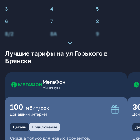
3
4
5
6
7
8
8/2
8А
9
Лучшие тарифы на ул Горького в
Брянске
МегаФон
Минимум
100
3
мбит/сек
Домашний интернет
Дом
Детали
Подключение
Де
Скидка только для новых абонентов.
Ски