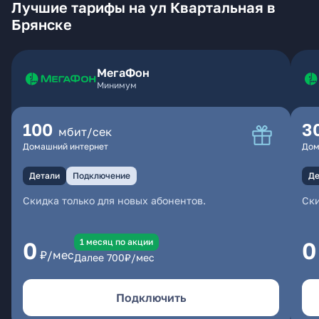
Лучшие тарифы на ул Квартальная в
Брянске
МегаФон
Минимум
100
3
мбит/сек
Домашний интернет
Дом
Детали
Подключение
Де
Скидка только для новых абонентов.
Ски
1 месяц по акции
0
0
₽/мес
Далее
700
₽/мес
Подключить