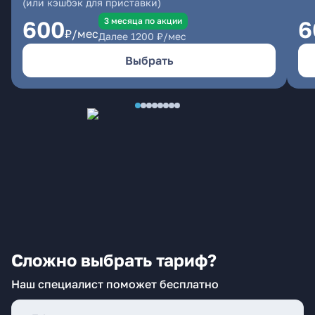
(или кэшбэк для приставки)
3 месяцa по акции
600
6
₽/мес
Далее
1200
₽/мес
Выбрать
Сложно выбрать тариф?
Наш специалист поможет бесплатно