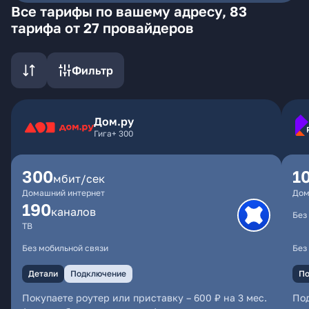
Все тарифы по вашему адресу, 83
тарифа от 27 провайдеров
Фильтр
Дом.ру
Гига+ 300
300
1
мбит/сек
Домашний интернет
Дом
190
каналов
Без
ТВ
Без мобильной связи
Без
Детали
Подключение
По
Покупаете роутер или приставку – 600 ₽ на 3 мес.
По