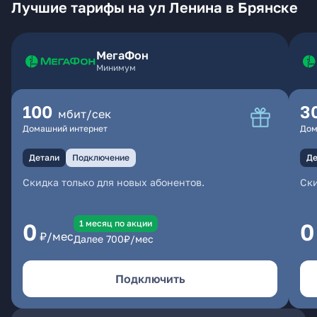
Лучшие тарифы на ул Ленина в Брянске
МегаФон
Минимум
100
3
мбит/сек
Домашний интернет
Дом
Детали
Подключение
Де
Скидка только для новых абонентов.
Ски
1 месяц по акции
0
0
₽/мес
Далее
700
₽/мес
Подключить