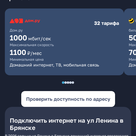
32 тарифа
Дом.ру
бил
1000
5
мбит/сек
Максимальная скорость
Мак
1100
7
₽/мес
Минимальная цена
Мин
Домашний интернет, ТВ, мобильная связь
Дом
Проверить доступность по адресу
Подключить интернет на ул Ленина в
Брянске
В 2026 году на ул Ленина в Брянске домашний интернет предлагают