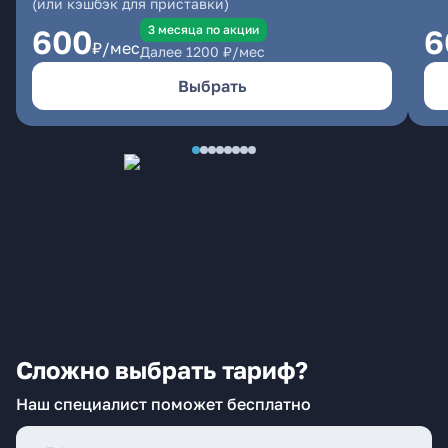
(или кэшбэк для приставки)
3 месяцa по акции
600
6
₽/мес
Далее
1200
₽/мес
Выбрать
Сложно выбрать тариф?
Наш специалист поможет бесплатно