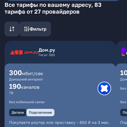
Все тарифы по вашему адресу, 83
тарифа от 27 провайдеров
Фильтр
Дом.ру
Гига+ 300
300
1
мбит/сек
Домашний интернет
Дом
190
каналов
Без
ТВ
Без мобильной связи
Без
Детали
Подключение
По
Покупаете роутер или приставку – 600 ₽ на 3 мес.
По