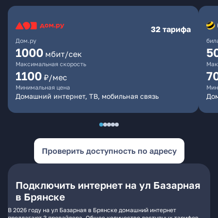
32 тарифа
Дом.ру
бил
1000
5
мбит/сек
Максимальная скорость
Мак
1100
7
₽/мес
Минимальная цена
Мин
Домашний интернет, ТВ, мобильная связь
Дом
Проверить доступность по адресу
Подключить интернет на ул Базарная
в Брянске
В 2026 году на ул Базарная в Брянске домашний интернет
предлагают 3 провайдера. Общее количество доступных тарифов -