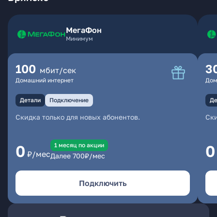
МегаФон
Минимум
100
3
мбит/сек
Домашний интернет
Дом
Детали
Подключение
Де
Скидка только для новых абонентов.
Ски
1 месяц по акции
0
0
₽/мес
Далее
700
₽/мес
Подключить