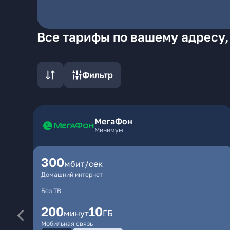
Все тарифы по вашему адресу,
Фильтр
МегаФон
Минимум
300
мбит/сек
Домашний интернет
Без ТВ
200
10
минут
ГБ
Мобильная связь