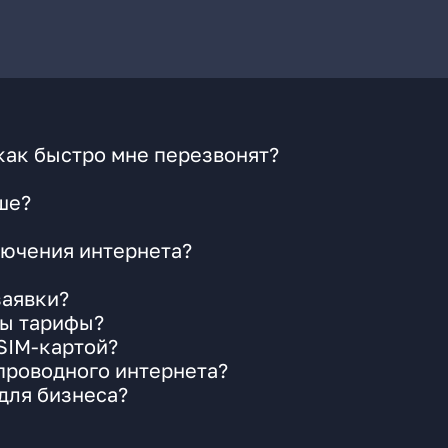
как быстро мне перезвонят?
ше?
ючения интернета?
заявки?
ны тарифы?
 SIM-картой?
 проводного интернета?
для бизнеса?