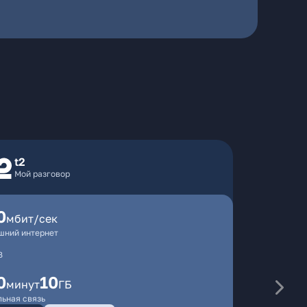
t2
Мой разговор
0
мбит/сек
шний интернет
В
0
10
минут
ГБ
ьная связь