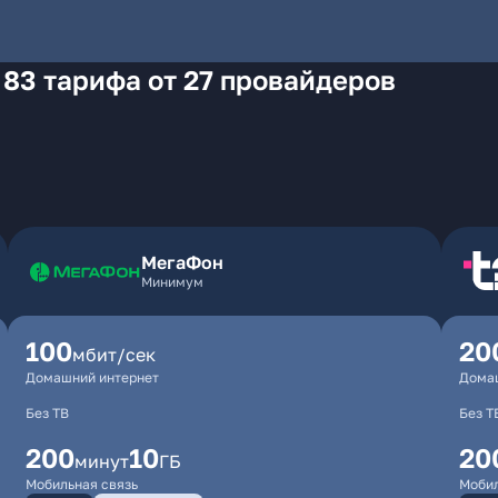
 83 тарифа от 27 провайдеров
МегаФон
Минимум
100
20
мбит/сек
Домашний интернет
Дома
Без ТВ
Без Т
200
10
20
минут
ГБ
Мобильная связь
Мобил