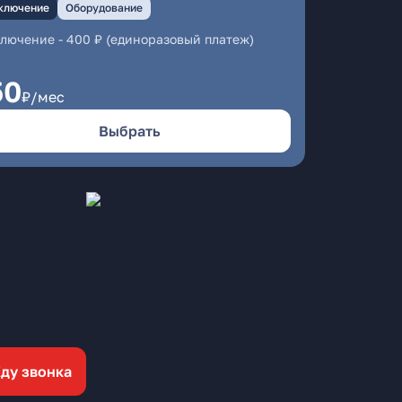
ключение
Оборудование
ключение
-
400 ₽ (единоразовый платеж)
50
₽/мес
Выбрать
ду звонка