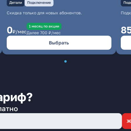
Детали
Подключение
Под
Скидка только для новых абонентов.
Под
1 месяц по акции
0
8
₽/мес
Далее
700
₽/мес
Выбрать
ариф?
латно
Ж